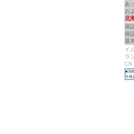
あ
お
北
保
保
基
イム
ラン
CN
■消
今後