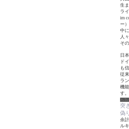
生ま
ラ
im
ー）
中
人
その
日
ド
も
従
ラ
機
す
CN-7
突
偽
余
ル