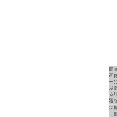
商
画
ー
度
る
題
納
一