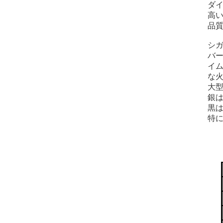
ダ
高
品質
シ
バ
イ
な
大
銀は
黒
特