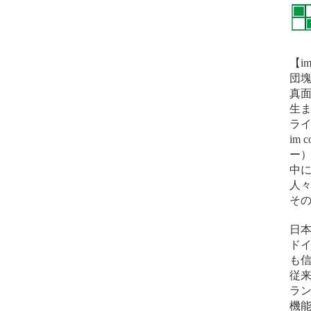
【i
団
真
生ま
ラ
im
ー）
中
人
その
日
ド
も
従
ラ
機