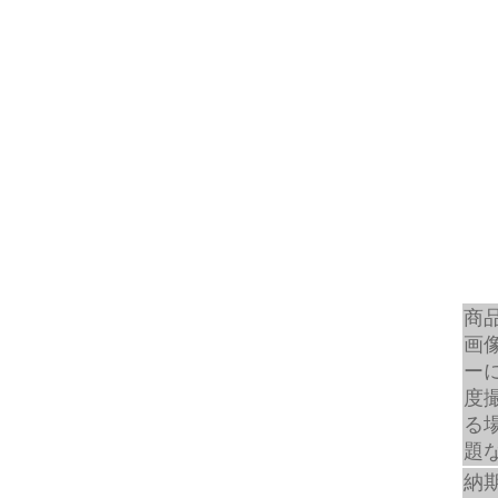
商
画
ー
度
る
題
納