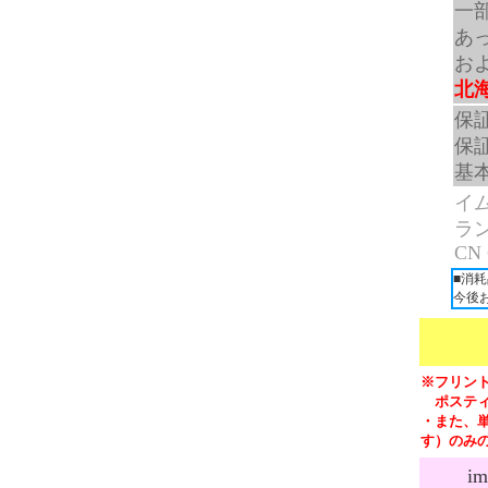
一
あ
お
北
保
保
基
イム
ラン
CN 
■消
今後
※フリン
ポスティ
・また、
す）のみ
i