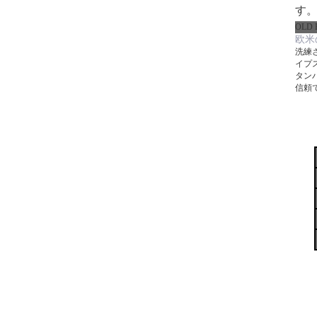
す
OLD
欧米
洗練
イプ
タン
信頼