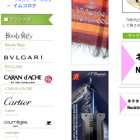
70年代
して称さ
ヴィヴ