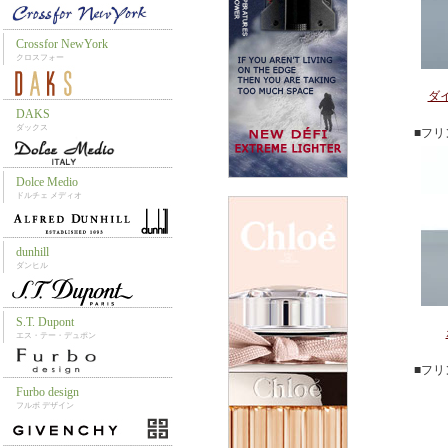
ダ
■フ
■フ