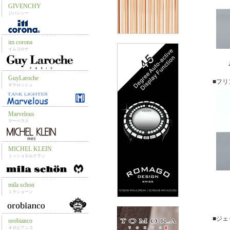
■フ
■ジ