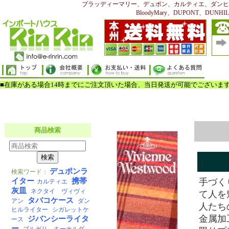
ブラッディーマリー、デュポン、カルティエ、ダンヒ
BloodyMary、DUPONT、DUNHILL、
手づく
て人を
人たち
金属加