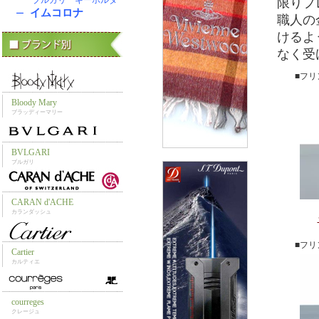
限りプ
職人の
けるよ
なく受
■フ
■フ