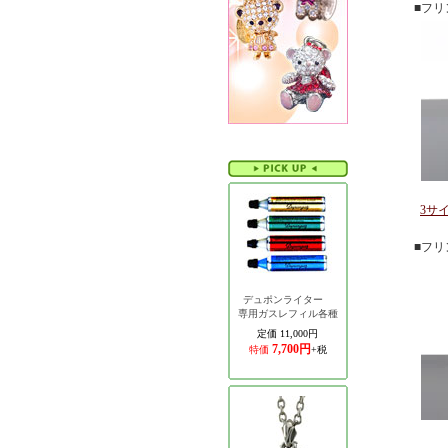
■フ
3サ
■フ