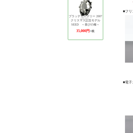
■フ
■電子