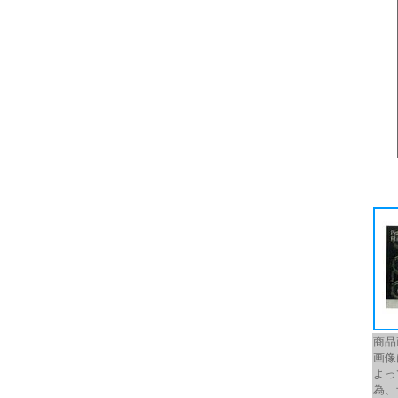
商品
画像
よっ
為、