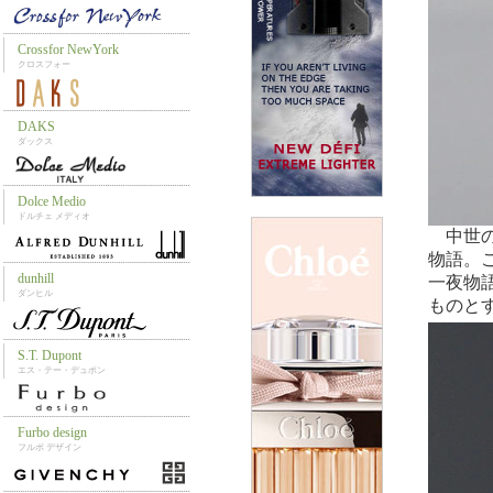
中世の
物語。
一夜物
ものと