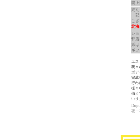
能上
納期
一部
ござ
北海
ショ
弊店
紙は
ギフ
エス
我々
ボデ
完成
行わ
様々
備え
いり
Dup
夜一