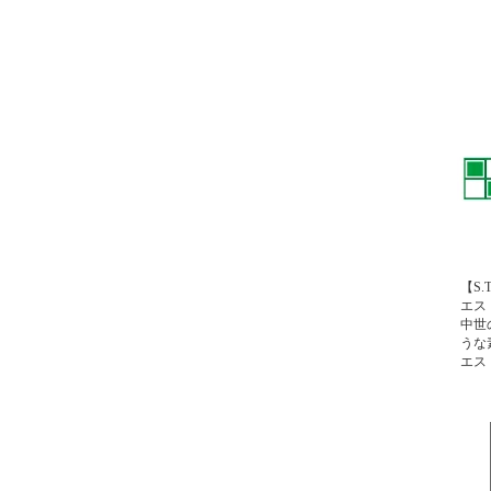
【S.
エス
中世
うな
エス